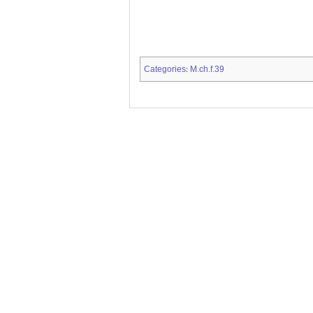
Categories
M.ch.f.39
: