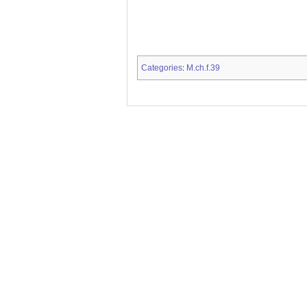
Categories
M.ch.f.39
: