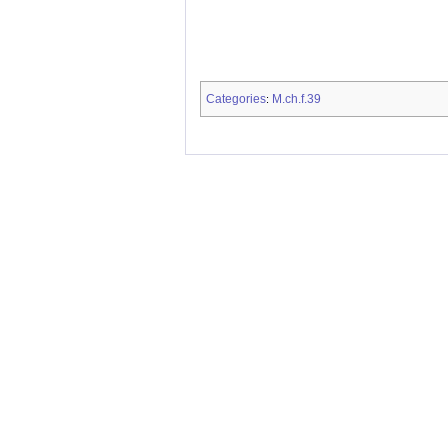
Categories
M.ch.f.39
: