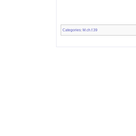
Categories
M.ch.f.39
: