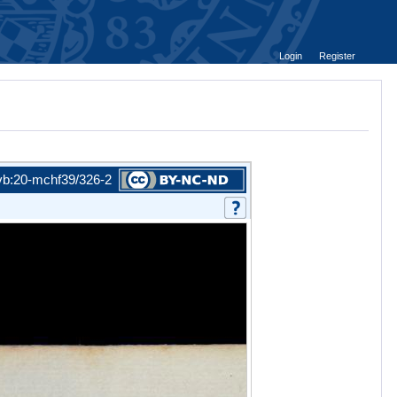
Login
Register