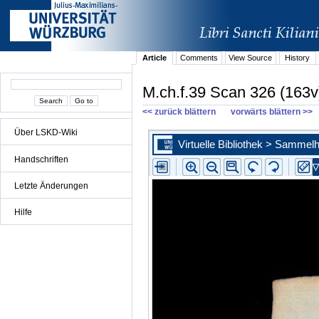
Article
Comments
View Source
History
M.ch.f.39 Scan 326 (163v
<< zurück blättern
vorwärts blättern >>
Über LSKD-Wiki
Handschriften
Letzte Änderungen
Hilfe