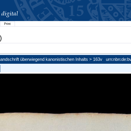
Print
)