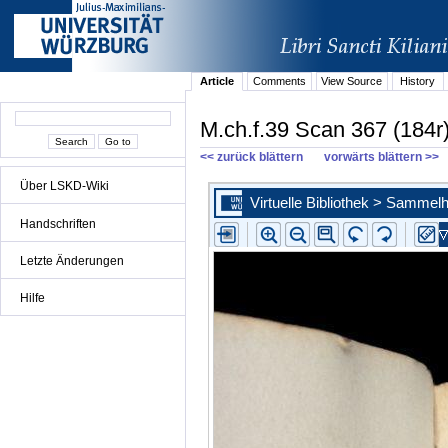
Article
Comments
View Source
History
M.ch.f.39 Scan 367 (184r
<< zurück blättern
vorwärts blättern >>
Über LSKD-Wiki
Handschriften
Letzte Änderungen
Hilfe