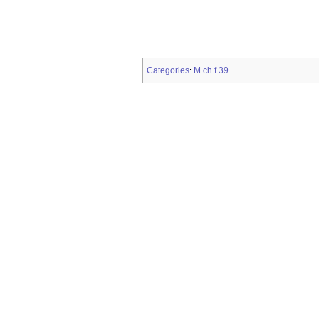
Categories
M.ch.f.39
: