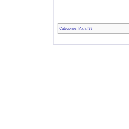
Categories
M.ch.f.39
: