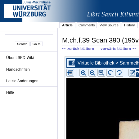
Article
Comments
View Source
History
M.ch.f.39 Scan 390 (195v
<< zurück blättern
vorwärts blättern >>
Über LSKD-Wiki
Handschriften
Letzte Änderungen
Hilfe