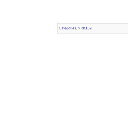
Categories
M.ch.f.39
: