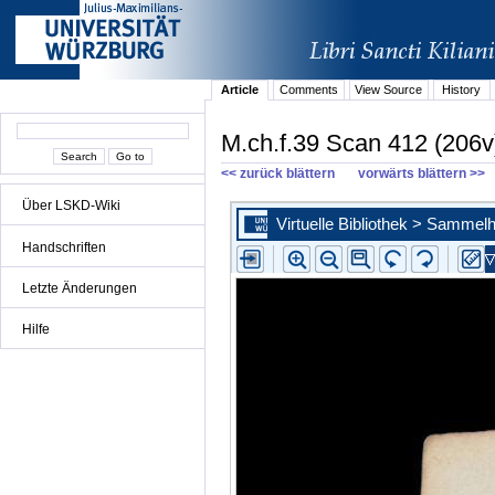
Article
Comments
View Source
History
M.ch.f.39 Scan 412 (206v
<< zurück blättern
vorwärts blättern >>
Über LSKD-Wiki
Handschriften
Letzte Änderungen
Hilfe