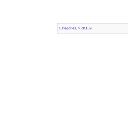
Categories
M.ch.f.39
: