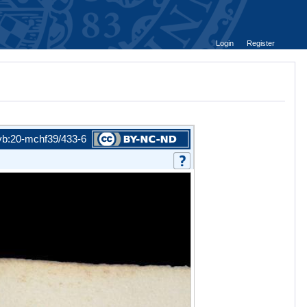
Login
Register