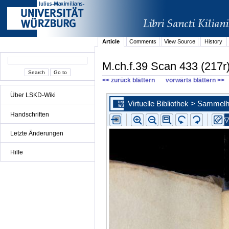
Article
Comments
View Source
History
M.ch.f.39 Scan 433 (217r
<< zurück blättern
vorwärts blättern >>
Über LSKD-Wiki
Handschriften
Letzte Änderungen
Hilfe