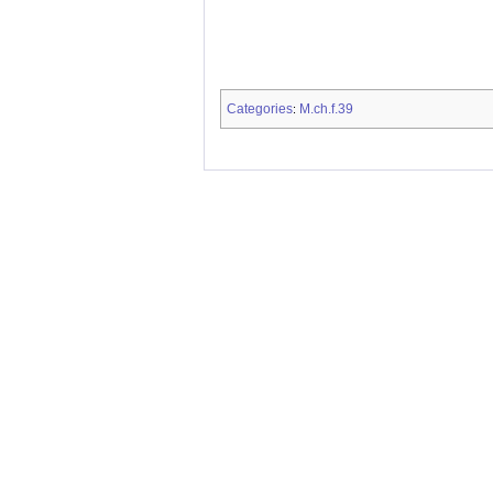
Categories
M.ch.f.39
: