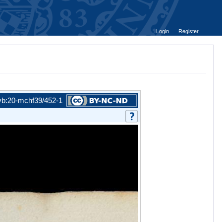
Login
Register