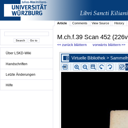
Article
Comments
View Source
History
M.ch.f.39 Scan 452 (226v
<< zurück blättern
vorwärts blättern >>
Über LSKD-Wiki
Handschriften
Letzte Änderungen
Hilfe