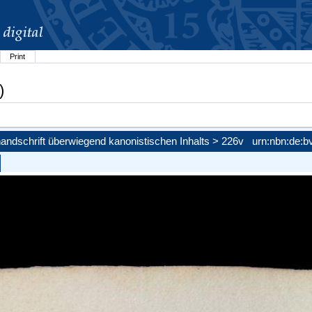
Print
)