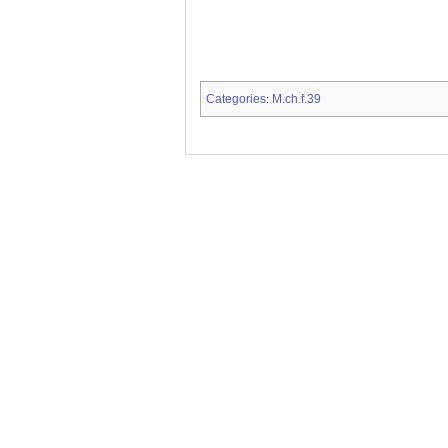
Categories
M.ch.f.39
: