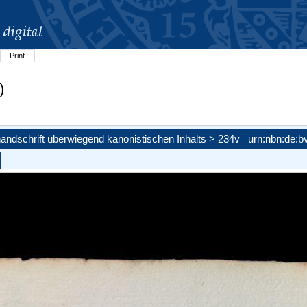
Print
)