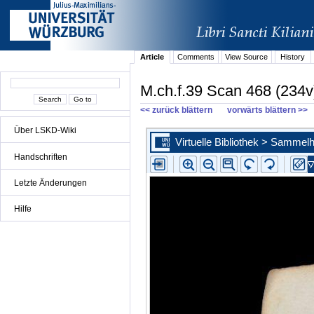
Article
Comments
View Source
History
M.ch.f.39 Scan 468 (234v
<< zurück blättern
vorwärts blättern >>
Über LSKD-Wiki
Handschriften
Letzte Änderungen
Hilfe