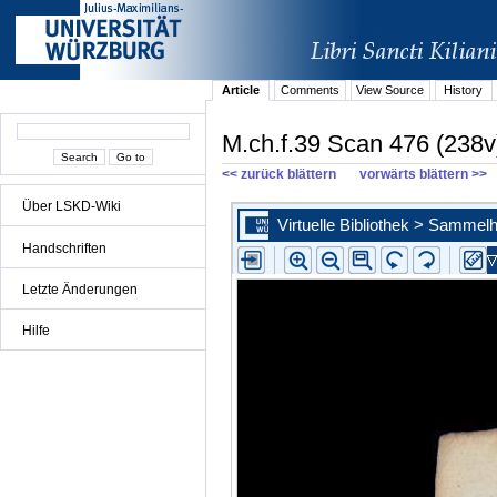
Article
Comments
View Source
History
M.ch.f.39 Scan 476 (238v
<< zurück blättern
vorwärts blättern >>
Über LSKD-Wiki
Handschriften
Letzte Änderungen
Hilfe