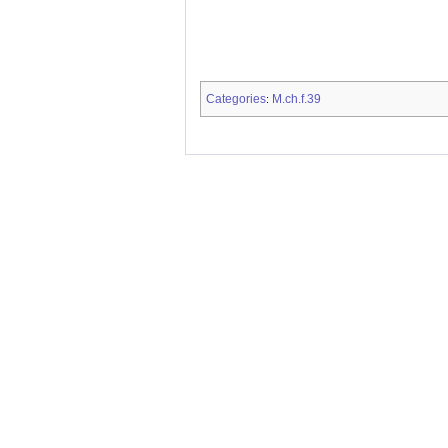
Categories
M.ch.f.39
: