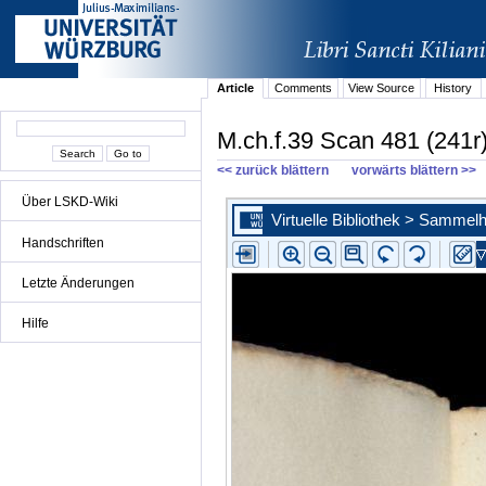
Article
Comments
View Source
History
M.ch.f.39 Scan 481 (241r
<< zurück blättern
vorwärts blättern >>
Über LSKD-Wiki
Handschriften
Letzte Änderungen
Hilfe