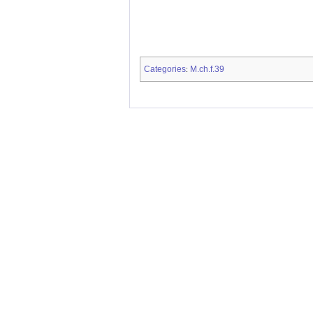
Categories
M.ch.f.39
: