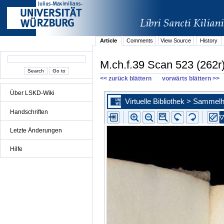
Article
Comments
View Source
History
M.ch.f.39 Scan 523 (262r
<< zurück blättern
vorwärts blättern >>
Über LSKD-Wiki
Handschriften
Letzte Änderungen
Hilfe