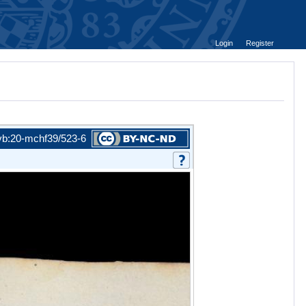
Login
Register