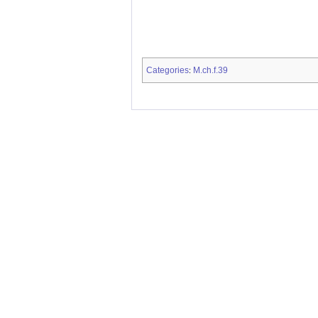
Categories
M.ch.f.39
: