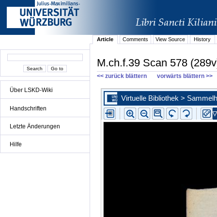
Article
Comments
View Source
History
M.ch.f.39 Scan 578 (289v
<< zurück blättern
vorwärts blättern >>
Über LSKD-Wiki
Handschriften
Letzte Änderungen
Hilfe