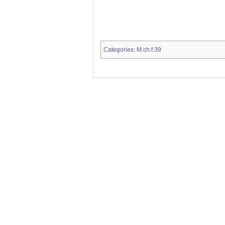
Categories
M.ch.f.39
: