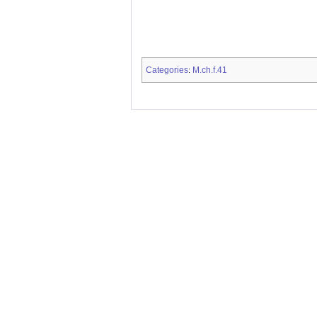
Categories
M.ch.f.41
: