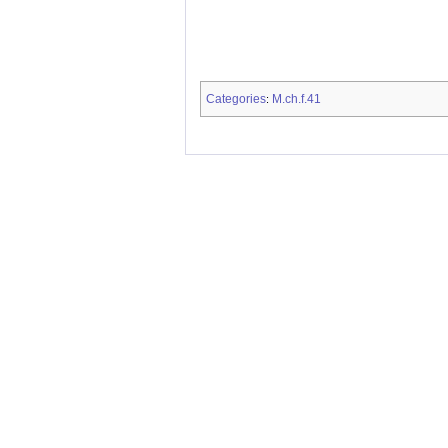
Categories
M.ch.f.41
: