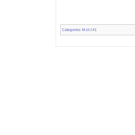
Categories
M.ch.f.41
: