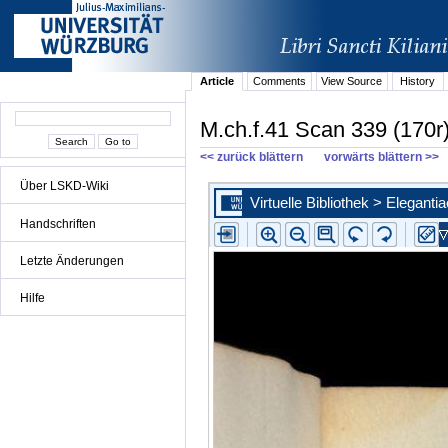
Article
Comments
View Source
History
M.ch.f.41 Scan 339 (170r
<< zurück blättern
vorwärts blättern >>
Über LSKD-Wiki
Handschriften
Letzte Änderungen
Hilfe