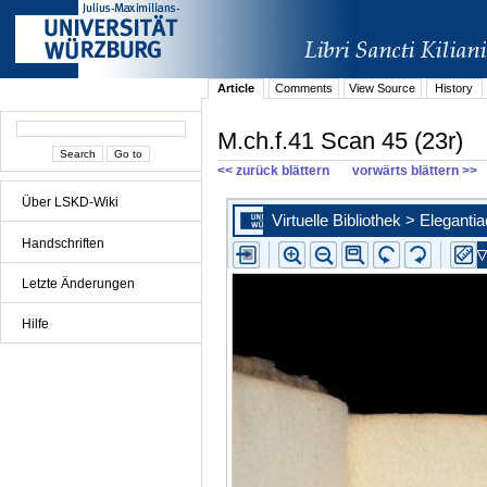
Article
Comments
View Source
History
M.ch.f.41 Scan 45 (23r)
<< zurück blättern
vorwärts blättern >>
Über LSKD-Wiki
Handschriften
Letzte Änderungen
Hilfe