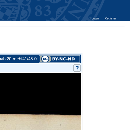
Login
Register