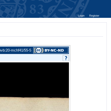
Login
Register