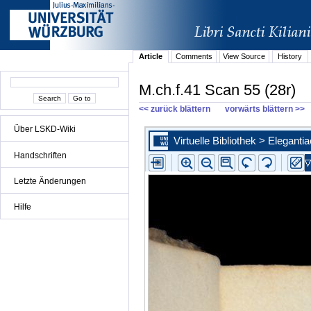
Article
Comments
View Source
History
M.ch.f.41 Scan 55 (28r)
<< zurück blättern
vorwärts blättern >>
Über LSKD-Wiki
Handschriften
Letzte Änderungen
Hilfe