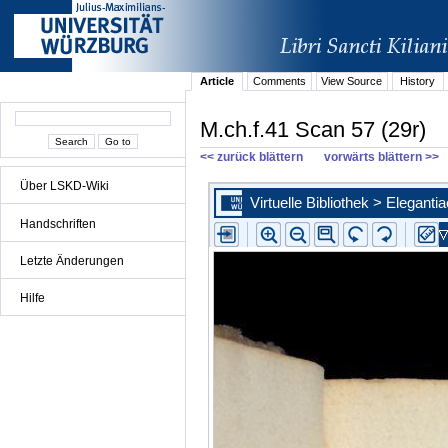
Article
Comments
View Source
History
M.ch.f.41 Scan 57 (29r)
<< zurück blättern
vorwärts blättern >>
Über LSKD-Wiki
Handschriften
Letzte Änderungen
Hilfe