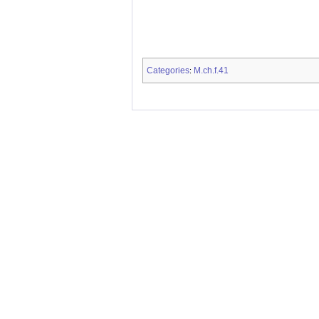
Categories
M.ch.f.41
: