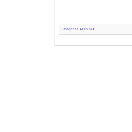
Categories
M.ch.f.41
: