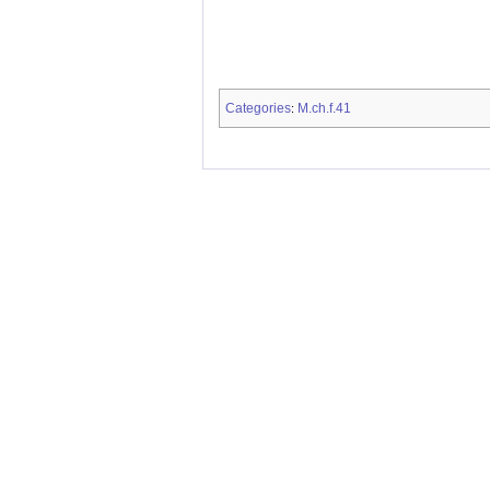
Categories
M.ch.f.41
: