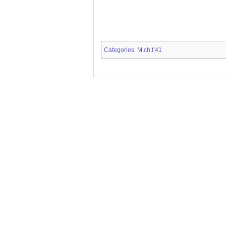
Categories
M.ch.f.41
: