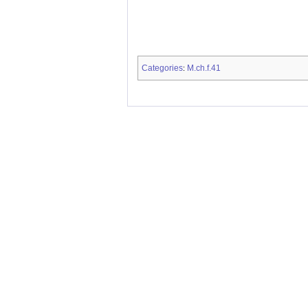
Categories
M.ch.f.41
: