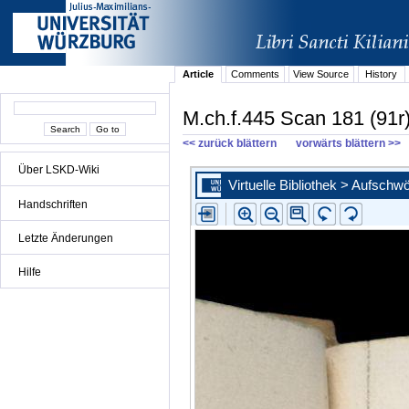
Article
Comments
View Source
History
M.ch.f.445 Scan 181 (91r
<< zurück blättern
vorwärts blättern >>
Über LSKD-Wiki
Handschriften
Letzte Änderungen
Hilfe