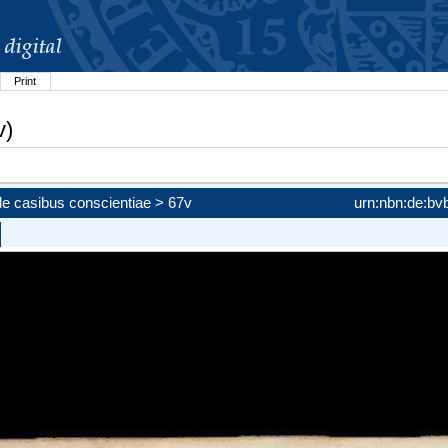
Print
v)