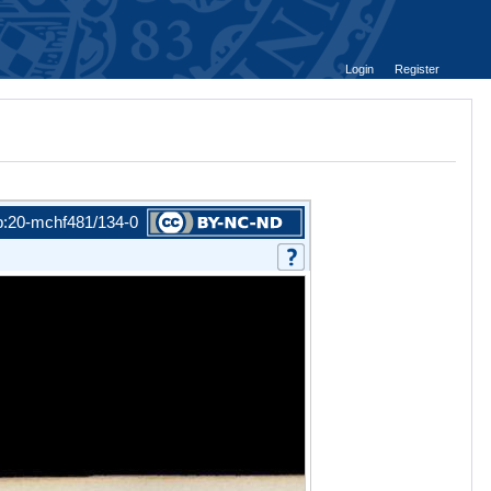
Login
Register