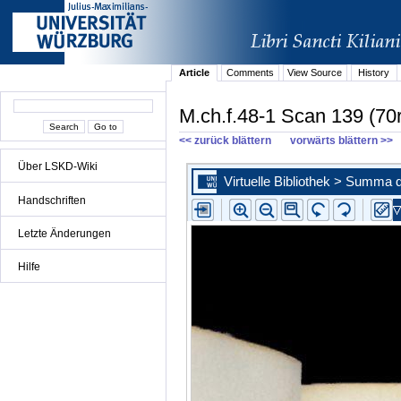
Article
Comments
View Source
History
M.ch.f.48-1 Scan 139 (70r
<< zurück blättern
vorwärts blättern >>
Über LSKD-Wiki
Handschriften
Letzte Änderungen
Hilfe