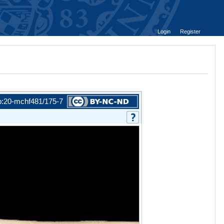
Login
Register