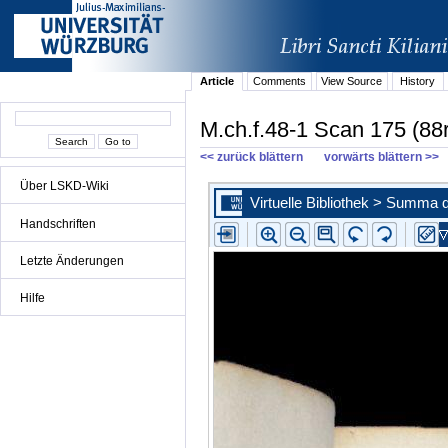
Article
Comments
View Source
History
M.ch.f.48-1 Scan 175 (88r
<< zurück blättern
vorwärts blättern >>
Über LSKD-Wiki
Handschriften
Letzte Änderungen
Hilfe