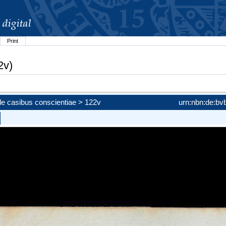
Print
2v)