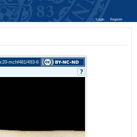
Login
Register