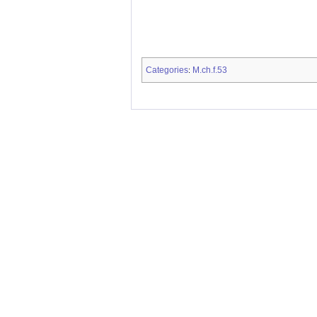
Categories
M.ch.f.53
: