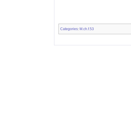
Categories
M.ch.f.53
: