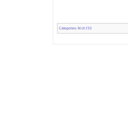
Categories
M.ch.f.53
: