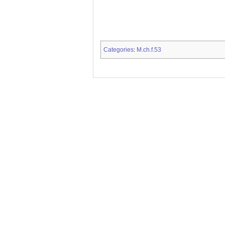
Categories
M.ch.f.53
: