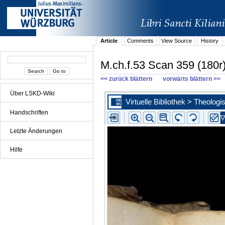
Article
Comments
View Source
History
M.ch.f.53 Scan 359 (180r
<< zurück blättern
vorwärts blättern >>
Über LSKD-Wiki
Handschriften
Letzte Änderungen
Hilfe