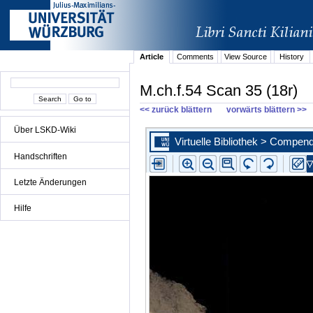
Article
Comments
View Source
History
M.ch.f.54 Scan 35 (18r)
<< zurück blättern
vorwärts blättern >>
Über LSKD-Wiki
Handschriften
Letzte Änderungen
Hilfe