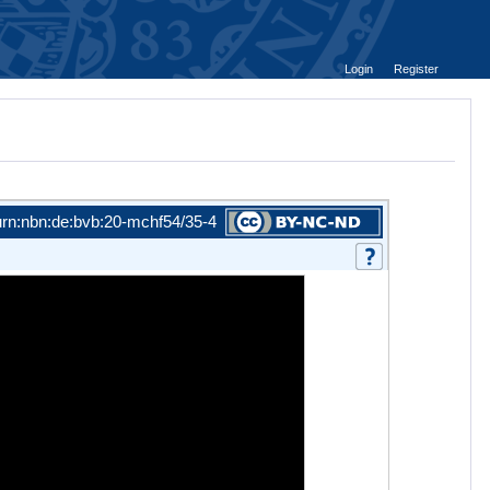
Login
Register