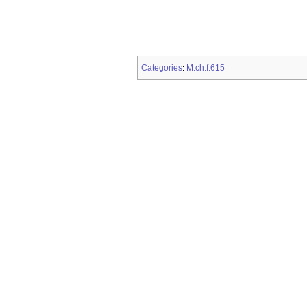
Categories
M.ch.f.615
: