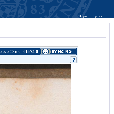
Login
Register