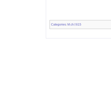
Categories
M.ch.f.615
: