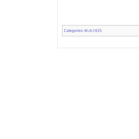
Categories
M.ch.f.615
: