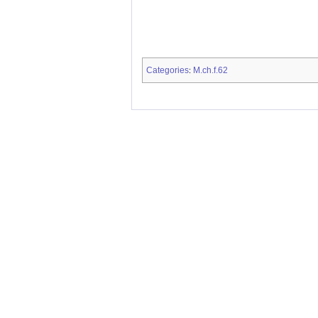
Categories
M.ch.f.62
: