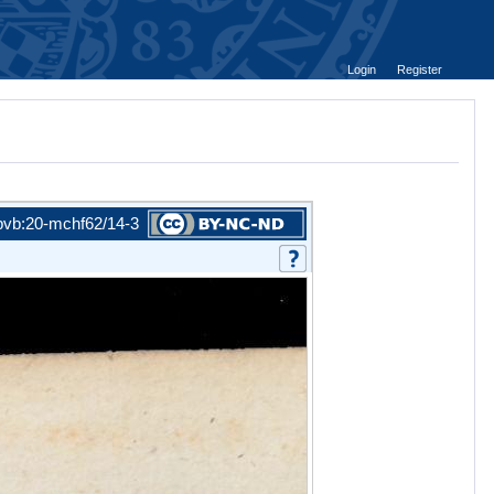
Login
Register