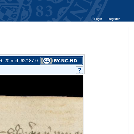
Login
Register