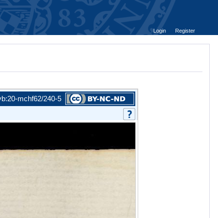
Login
Register