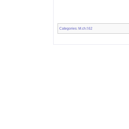
Categories
M.ch.f.62
: