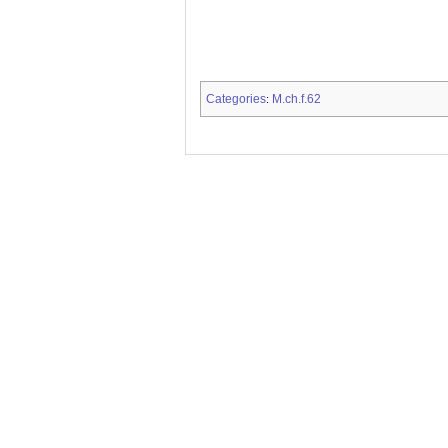
Categories
M.ch.f.62
: