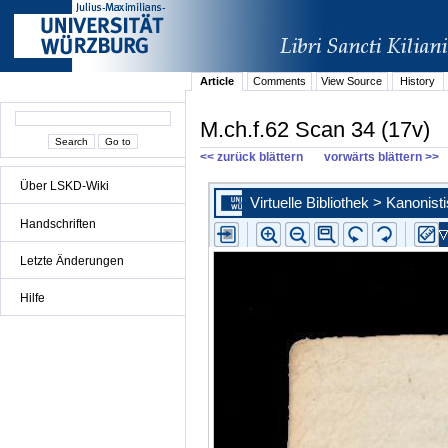
Article
Comments
View Source
History
M.ch.f.62 Scan 34 (17v)
<< zurück blättern
vorwärts blättern >>
Über LSKD-Wiki
Handschriften
Letzte Änderungen
Hilfe